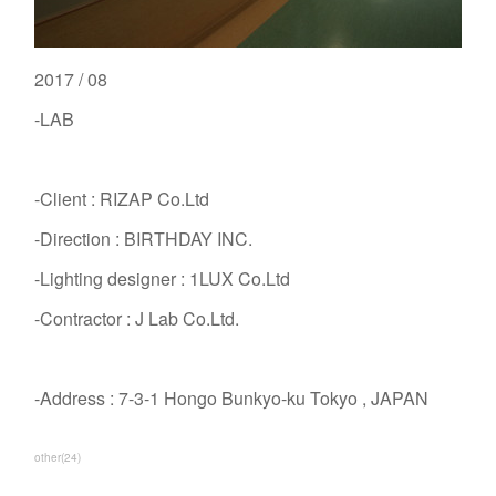
2017 / 08
-LAB
-Client : RIZAP Co.Ltd
-Direction : BIRTHDAY INC.
-Lighting designer : 1LUX Co.Ltd
-Contractor : J Lab Co.Ltd.
-Address : 7-3-1 Hongo Bunkyo-ku Tokyo , JAPAN
other
(
24
)